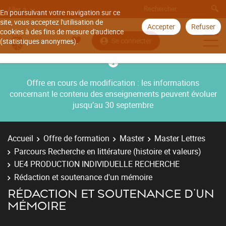
Aller à
En poursuivant votre navigation sur ce
site, vous acceptez l'utilisation de
Accepter
Refuser
cookies à des fins de mesure d'audience
Se connecter
(statistiques anonymes).
Offre en cours de modification : les informations
concernant le contenu des enseignements peuvent évoluer
jusqu’au 30 septembre
Accueil
Offre de formation
Master
Master Lettres
Parcours Recherche en littérature (histoire et valeurs)
UE4 PRODUCTION INDIVIDUELLE RECHERCHE
Rédaction et soutenance d'un mémoire
RÉDACTION ET SOUTENANCE D'UN
MÉMOIRE