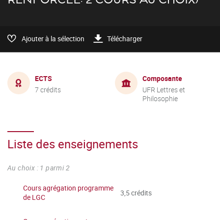
Ajouter à la sélection
Télécharger
ECTS
Composante
7 crédits
UFR Lettres et
Philosophie
Liste des enseignements
Au choix : 1 parmi 2
Cours agrégation programme
3,5 crédits
de LGC