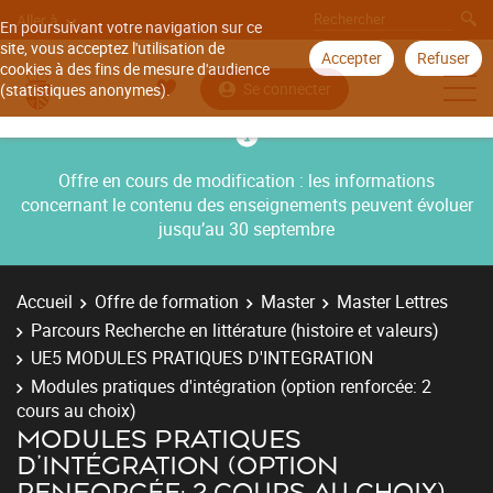
Aller à
En poursuivant votre navigation sur ce
site, vous acceptez l'utilisation de
Accepter
Refuser
cookies à des fins de mesure d'audience
Se connecter
(statistiques anonymes).
Offre en cours de modification : les informations
concernant le contenu des enseignements peuvent évoluer
jusqu’au 30 septembre
Accueil
Offre de formation
Master
Master Lettres
Parcours Recherche en littérature (histoire et valeurs)
UE5 MODULES PRATIQUES D'INTEGRATION
Modules pratiques d'intégration (option renforcée: 2
cours au choix)
MODULES PRATIQUES
D'INTÉGRATION (OPTION
RENFORCÉE: 2 COURS AU CHOIX)