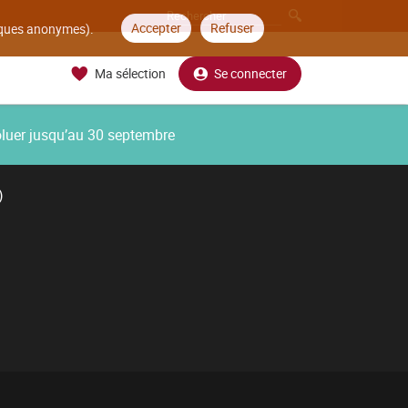
Accepter
Refuser
tiques anonymes).
Ma sélection
Se connecter
oluer jusqu’au 30 septembre
)