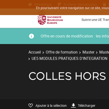
Bibliothèque
Etudiants internationaux
En poursuivant votre navigation sur ce site, vous
Suivre une UE Tra
Offre en cours de modification : les i
Accueil
Offre de formation
Master
Maste
UE5 MODULES PRATIQUES D'INTEGRATION
COLLES HOR
Ajouter à la sélection
Télécharger