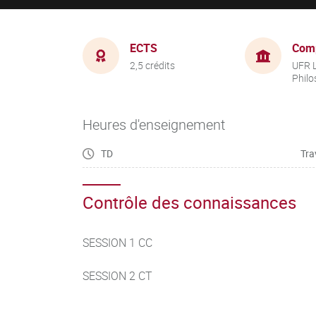
ECTS
Com
2,5 crédits
UFR L
Philo
Heures d'enseignement
TD
Tra
Contrôle des connaissances
SESSION 1 CC
SESSION 2 CT