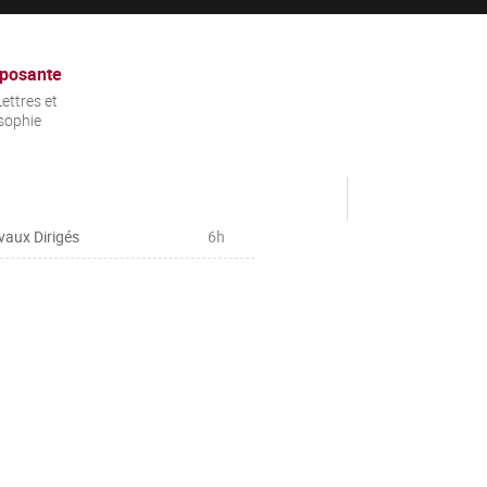
posante
ettres et
sophie
vaux Dirigés
6h