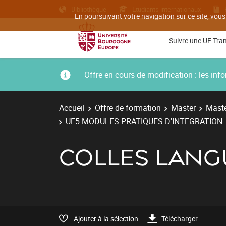
Bibliothèque
Etudiants internationaux
En poursuivant votre navigation sur ce site, vous
Suivre une UE Tra
Offre en cours de modification : les i
Accueil
Offre de formation
Master
Maste
UE5 MODULES PRATIQUES D'INTEGRATION
COLLES LANG
Ajouter à la sélection
Télécharger