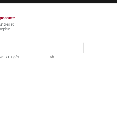
posante
ettres et
sophie
vaux Dirigés
6h