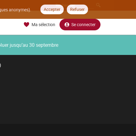
Accepter
Refuser
tiques anonymes).
Ma sélection
Se connecter
oluer jusqu’au 30 septembre
)