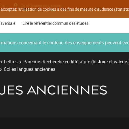
Plan
Candidatures inscriptions
 acceptez l'utilisation de cookies à des fins de mesure d'audience (statis
nsversale
Lire le référentiel commun des études
nformations concernant le contenu des enseignements peuvent év
r Lettres
Parcours Recherche en littérature (histoire et valeurs
Colles langues anciennes
UES ANCIENNES