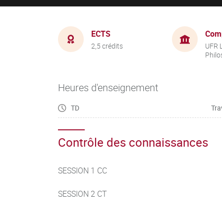
ECTS
Com
2,5 crédits
UFR L
Philo
Heures d'enseignement
TD
Tra
Contrôle des connaissances
SESSION 1 CC
SESSION 2 CT