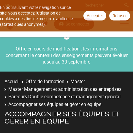
Aller à
En poursuivant votre navigation sur ce
site, vous acceptez l'utilisation de
Accepter
Refuser
cookies à des fins de mesure d'audience
Se connecter
(statistiques anonymes).
Offre en cours de modification : les informations
concernant le contenu des enseignements peuvent évoluer
jusqu’au 30 septembre
Accueil
Offre de formation
Master
Master Management et administration des entreprises
Parcours Double compétence et management général
Accompagner ses équipes et gérer en équipe
ACCOMPAGNER SES ÉQUIPES ET
GÉRER EN ÉQUIPE