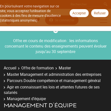
Aller à
En poursuivant votre navigation sur ce
site, vous acceptez l'utilisation de
Accepter
Refuser
cookies à des fins de mesure d'audience
Se connecter
(statistiques anonymes).
Offre en cours de modification : les informations
concernant le contenu des enseignements peuvent évoluer
jusqu’au 30 septembre
Accueil
Offre de formation
Master
Master Management et administration des entreprises
Parcours Double compétence et management général
Agir en connaissant les lois et attentes futures de ses
salariés
Management d’équipe
MANAGEMENT D’ÉQUIPE