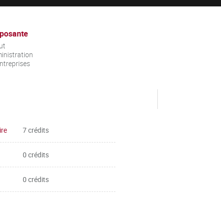
posante
ut
inistration
ntreprises
ire
7 crédits
0 crédits
0 crédits