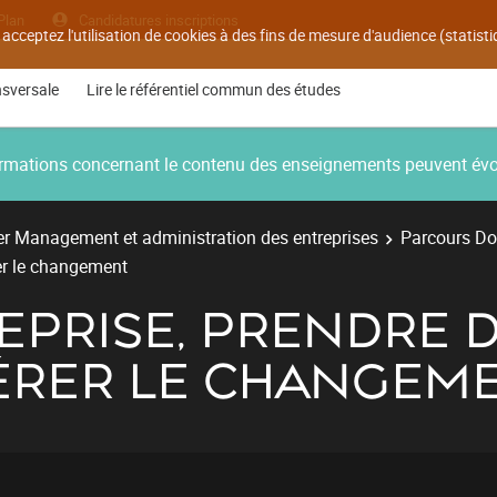
Plan
Candidatures inscriptions
 acceptez l'utilisation de cookies à des fins de mesure d'audience (statis
nsversale
Lire le référentiel commun des études
nformations concernant le contenu des enseignements peuvent év
r Management et administration des entreprises
Parcours Do
rer le changement
EPRISE, PRENDRE 
 GÉRER LE CHANGEM