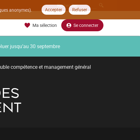
Accepter
Refuser
tiques anonymes).
Ma sélection
Se connecter
oluer jusqu’au 30 septembre
uble compétence et management général
DES
ENT