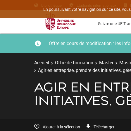
Bibliothèque
Etudiants internationaux
En poursuivant votre navigation sur ce site, vous
Suivre une UE Tra
Offre en cours de modification : les i
Accueil
Offre de formation
Master
Maste
Agir en entreprise, prendre des initiatives, gé
AGIR EN ENTR
INITIATIVES,
Ajouter à la sélection
Télécharger