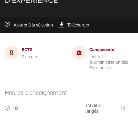
D'EXPÉRIENCE
Ajouter à la sélection
Télécharger
ECTS
Composante
0 crédits
Institut
d'Administration des
Entreprises
Heures d'enseignement
Travaux
TD
7h
Dirigés