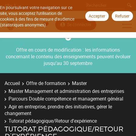
Aller à
En poursuivant votre navigation sur ce
site, vous acceptez l'utilisation de
Accepter
Refuser
cookies à des fins de mesure d'audience
Se connecter
(statistiques anonymes).
Offre en cours de modification : les informations
concernant le contenu des enseignements peuvent évoluer
jusqu’au 30 septembre
Accueil
Offre de formation
Master
Master Management et administration des entreprises
Parcours Double compétence et management général
Agir en entreprise, prendre des initiatives, gérer le
changement
Tutorat pédagogique/Retour d'expérience
TUTORAT PÉDAGOGIQUE/RETOUR