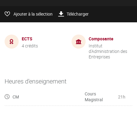
Ajouter à la sélection
Télécharger
ECTS
Composante
4 crédits
Institut
d'Administration des
Entreprises
Heures d'enseignement
Cours
CM
21h
Magistral