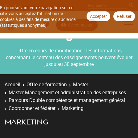
Aller à
En poursuivant votre navigation sur ce
site, vous acceptez l'utilisation de
Accepter
Refuser
cookies à des fins de mesure d'audience
Se connecter
(statistiques anonymes).
Offre en cours de modification : les informations
concernant le contenu des enseignements peuvent évoluer
jusqu’au 30 septembre
Accueil
Offre de formation
Master
Master Management et administration des entreprises
Parcours Double compétence et management général
Coordonner et fédérer
Marketing
MARKETING