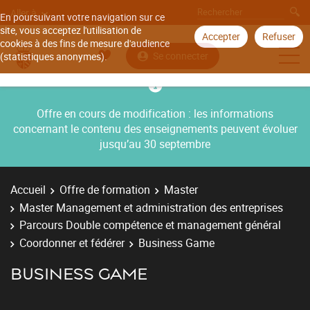
Aller à
En poursuivant votre navigation sur ce
site, vous acceptez l'utilisation de
Accepter
Refuser
cookies à des fins de mesure d'audience
Se connecter
(statistiques anonymes).
Offre en cours de modification : les informations
concernant le contenu des enseignements peuvent évoluer
jusqu’au 30 septembre
Accueil
Offre de formation
Master
Master Management et administration des entreprises
Parcours Double compétence et management général
Coordonner et fédérer
Business Game
BUSINESS GAME