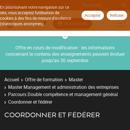
Aller à
En poursuivant votre navigation sur ce
site, vous acceptez l'utilisation de
Accepter
Refuser
cookies à des fins de mesure d'audience
Se connecter
(statistiques anonymes).
Offre en cours de modification : les informations
concernant le contenu des enseignements peuvent évoluer
jusqu’au 30 septembre
Accueil
Offre de formation
Master
Master Management et administration des entreprises
Parcours Double compétence et management général
Coordonner et fédérer
COORDONNER ET FÉDÉRER