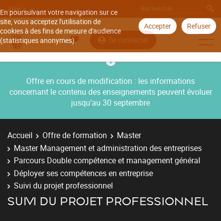
Aller à
En poursuivant votre navigation sur ce
site, vous acceptez l'utilisation de
Accepter
Refuser
cookies à des fins de mesure d'audience
Se connecter
(statistiques anonymes).
Offre en cours de modification : les informations
concernant le contenu des enseignements peuvent évoluer
jusqu’au 30 septembre
Accueil
Offre de formation
Master
Master Management et administration des entreprises
Parcours Double compétence et management général
Déployer ses compétences en entreprise
Suivi du projet professionnel
SUIVI DU PROJET PROFESSIONNEL