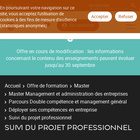
Aller à
En poursuivant votre navigation sur ce
site, vous acceptez l'utilisation de
Accepter
Refuser
cookies à des fins de mesure d'audience
Se connecter
(statistiques anonymes).
Offre en cours de modification : les informations
concernant le contenu des enseignements peuvent évoluer
jusqu’au 30 septembre
Accueil
Offre de formation
Master
Master Management et administration des entreprises
Parcours Double compétence et management général
Déployer ses compétences en entreprise
Suivi du projet professionnel
SUIVI DU PROJET PROFESSIONNEL