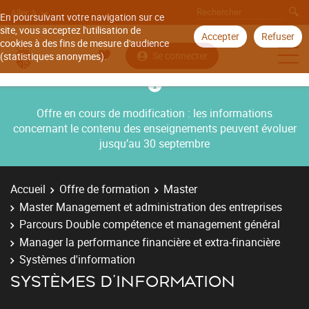
Aller à
En poursuivant votre navigation sur ce
site, vous acceptez l'utilisation de
Accepter
Refuser
cookies à des fins de mesure d'audience
Se connecter
(statistiques anonymes).
Offre en cours de modification : les informations
concernant le contenu des enseignements peuvent évoluer
jusqu’au 30 septembre
Accueil
Offre de formation
Master
Master Management et administration des entreprises
Parcours Double compétence et management général
Manager la performance financière et extra-financière
Systèmes d'information
SYSTÈMES D'INFORMATION