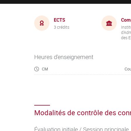
ECTS
Com
3 crédits
Instit
d'Adm
des E
Heures d'enseignement
CM
Cou
Modalités de contrôle des co
Évaluation initiale / Session principale