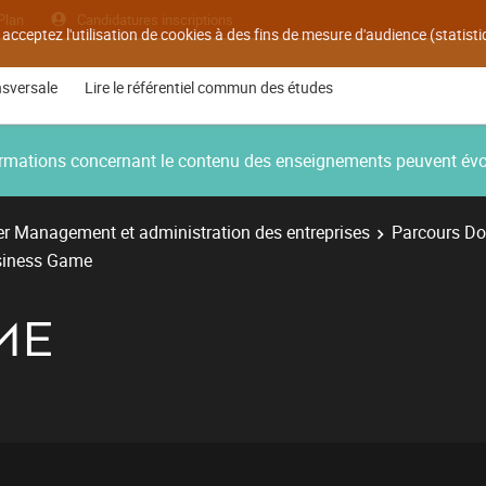
Plan
Candidatures inscriptions
 acceptez l'utilisation de cookies à des fins de mesure d'audience (statis
nsversale
Lire le référentiel commun des études
nformations concernant le contenu des enseignements peuvent év
r Management et administration des entreprises
Parcours Do
siness Game
ME