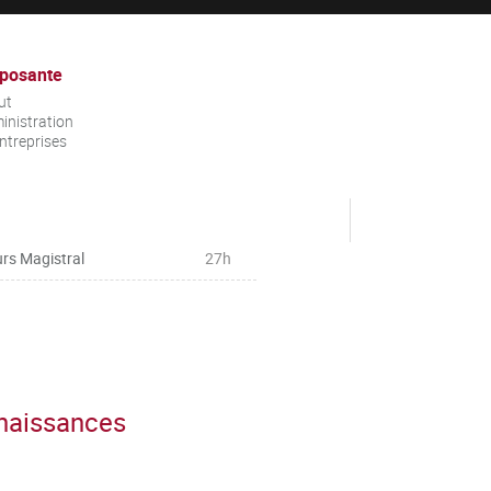
posante
ut
inistration
ntreprises
rs Magistral
27h
nnaissances