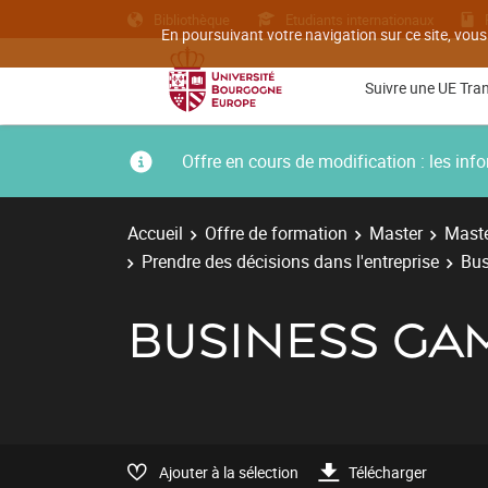
Bibliothèque
Etudiants internationaux
En poursuivant votre navigation sur ce site, vous
Suivre une UE Tra
Offre en cours de modification : les i
Accueil
Offre de formation
Master
Maste
Prendre des décisions dans l'entreprise
Bu
BUSINESS GA
Ajouter à la sélection
Télécharger