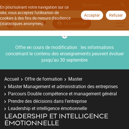
Aller à
En poursuivant votre navigation sur ce
site, vous acceptez l'utilisation de
Accepter
Refuser
cookies à des fins de mesure d'audience
Se connecter
(statistiques anonymes).
Offre en cours de modification : les informations
concernant le contenu des enseignements peuvent évoluer
jusqu’au 30 septembre
Accueil
Offre de formation
Master
Master Management et administration des entreprises
Parcours Double compétence et management général
Prendre des décisions dans l'entreprise
Leadership et intelligence émotionnelle
LEADERSHIP ET INTELLIGENCE
ÉMOTIONNELLE