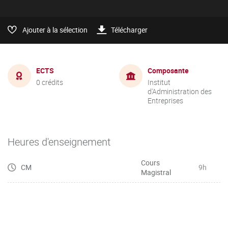
Ajouter à la sélection
Télécharger
ECTS
Composante
0 crédits
Institut
d'Administration des
Entreprises
Heures d'enseignement
Cours
CM
9h
Magistral