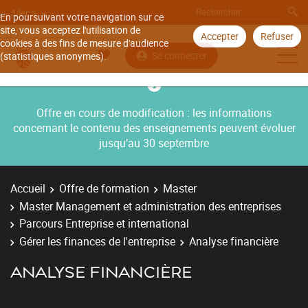
Aller à
En poursuivant votre navigation sur ce
site, vous acceptez l'utilisation de
Accepter
Refuser
cookies à des fins de mesure d'audience
Se connecter
(statistiques anonymes).
Offre en cours de modification : les informations
concernant le contenu des enseignements peuvent évoluer
jusqu’au 30 septembre
Accueil
Offre de formation
Master
Master Management et administration des entreprises
Parcours Entreprise et international
Gérer les finances de l'entreprise
Analyse financière
ANALYSE FINANCIÈRE