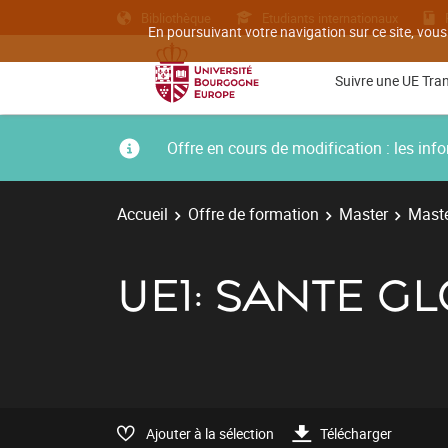
Bibliothèque
Etudiants internationaux
En poursuivant votre navigation sur ce site, vous
Suivre une UE Tra
Offre en cours de modification : les i
Accueil
Offre de formation
Master
Maste
UE1: SANTE GL
Ajouter à la sélection
Télécharger