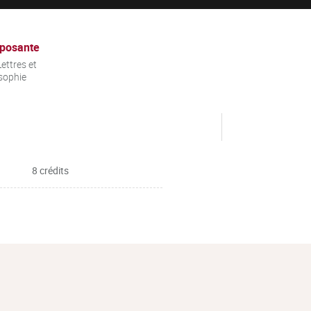
posante
ettres et
sophie
8 crédits