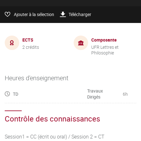
Ajouter à la sélection
Télécharger
ECTS
Composante
2 crédits
UFR Lettres et
Philosophie
Heures d'enseignement
Travaux
TD
6h
Dirigés
Contrôle des connaissances
Session1 = CC (écrit ou oral) / Session 2 = CT