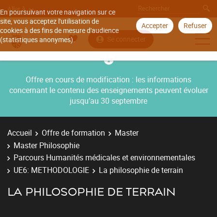
Aller à
En poursuivant votre navigation sur ce
site, vous acceptez l'utilisation de
Accepter
Refuser
cookies à des fins de mesure d'audience
Se connecter
(statistiques anonymes).
Offre en cours de modification : les informations
concernant le contenu des enseignements peuvent évoluer
jusqu’au 30 septembre
Accueil
Offre de formation
Master
Master Philosophie
Parcours Humanités médicales et environnementales
UE6: METHODOLOGIE
La philosophie de terrain
LA PHILOSOPHIE DE TERRAIN