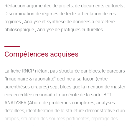
Rédaction argumentée de projets, de documents culturels ;
En M1 comme en M2, l'UE4 du second semestre comprend
Discrimination de régimes de texte, articulation de ces
un "cours au choix" qui peut être pris dans le département
régimes ; Analyse et synthèse de données à caractère
de philosophie ou ailleurs et permet à l'étudiant d'adapter
philosophique ; Analyse de pratiques culturelles
plus finement sa formation à son projet. En M1, un stage
obligatoire d'une semaine (modalités à adapter selon le
projet professionnel) pour tous les étudiants. En M2, pour
Compétences acquises
ceux qui se destinent à une professionnalisation hors
enseignement et hors recherche, un stage long (plus de
La fiche RNCP n'étant pas structurée par blocs, le parcours
deux mois) se substitue au semestre 2.
"Imaginaire & rationalité" décline à sa façon (entre
parenthèses ci-après) sept blocs que la mention de master
Une ouverture à l’international : cursus intégré Dijon-
co-accréditée reconnaît et numérote de la sorte: BC1
Mayence et Dijon-Bologne ; Erasmus+ ; universités de
ANALYSER (Abord de problèmes complexes, analyses
l’alliance Forthem (Allemagne, Finlande, Lettonie, Pologne,
détaillées, identification de la structure démonstrative d'un
Italie, Espagne, Roumanie, Norvège).
propos, situation des sources pertinentes, repérage des
concepts fondamentaux, distinctions conceptuelles,