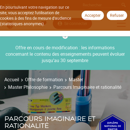
Aller à
En poursuivant votre navigation sur ce
site, vous acceptez l'utilisation de
Accepter
Refuser
cookies à des fins de mesure d'audience
Se connecter
(statistiques anonymes).
Offre en cours de modification : les informations
concernant le contenu des enseignements peuvent évoluer
jusqu’au 30 septembre
Accueil
Offre de formation
Master
Master Philosophie
Parcours Imaginaire et rationalité
PARCOURS IMAGINAIRE ET
RATIONALITÉ