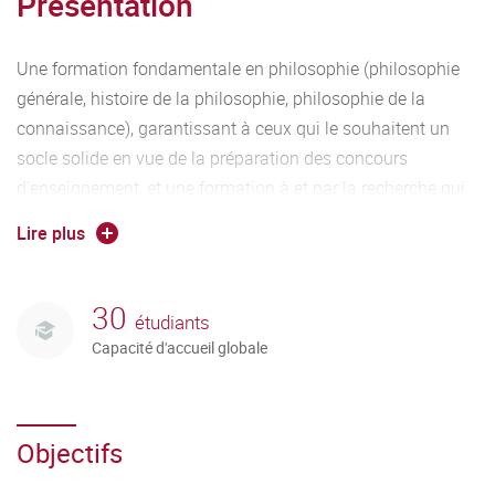
Présentation
Une formation fondamentale en philosophie (philosophie
générale, histoire de la philosophie, philosophie de la
connaissance), garantissant à ceux qui le souhaitent un
socle solide en vue de la préparation des concours
d'enseignement, et une formation à et par la recherche qui
met l'accent sur la philosophie contemporaine et s'appuie
Lire plus
sur les recherches menées au sein du LIR3S (éthique et
vulnérabilités, études bachelardiennes, y compris la
philosophie de l'imaginaire et de la création ; épistémologie
30
étudiants
historique, histoire de la philosophie moderne et
Capacité d'accueil globale
contemporaine) .
Des compétences transversales : analyse conceptuelle,
Objectifs
étude critique des raisonnements, compétences
rédactionnelles et compétences orales.