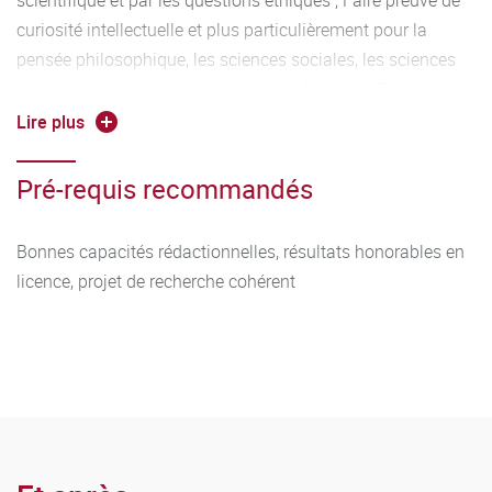
scientifique et par les questions éthiques ; Faire preuve de
curiosité intellectuelle et plus particulièrement pour la
pensée philosophique, les sciences sociales, les sciences
de l’environnement et les disciplines de santé ; Disposer
d’une bonne culture générale et être ouvert au monde ;
Lire plus
Pouvoir travailler de façon autonome et organiser son
travail, seul ou en équipe.
Pré-requis recommandés
Bonnes capacités rédactionnelles, résultats honorables en
licence, projet de recherche cohérent