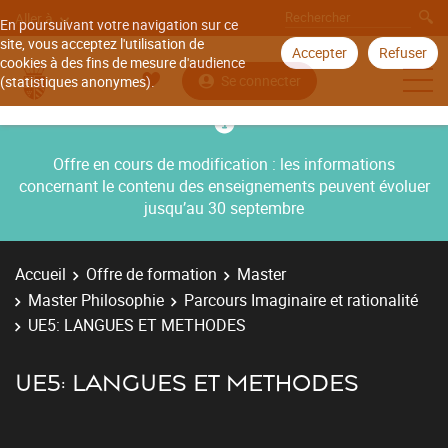
Aller à
En poursuivant votre navigation sur ce
site, vous acceptez l'utilisation de
Accepter
Refuser
cookies à des fins de mesure d'audience
Se connecter
(statistiques anonymes).
Offre en cours de modification : les informations
concernant le contenu des enseignements peuvent évoluer
jusqu’au 30 septembre
Accueil
Offre de formation
Master
Master Philosophie
Parcours Imaginaire et rationalité
UE5: LANGUES ET METHODES
UE5: LANGUES ET METHODES