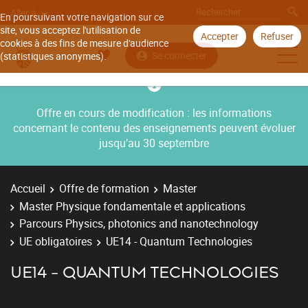
Aller à
En poursuivant votre navigation sur ce
site, vous acceptez l'utilisation de
Accepter
Refuser
cookies à des fins de mesure d'audience
Se connecter
(statistiques anonymes).
Offre en cours de modification : les informations
concernant le contenu des enseignements peuvent évoluer
jusqu’au 30 septembre
Accueil
Offre de formation
Master
Master Physique fondamentale et applications
Parcours Physics, photonics and nanotechnology
UE obligatoires
UE14 - Quantum Technologies
UE14 - QUANTUM TECHNOLOGIES