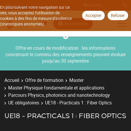
Aller à
En poursuivant votre navigation sur ce
site, vous acceptez l'utilisation de
Accepter
Refuser
cookies à des fins de mesure d'audience
Se connecter
(statistiques anonymes).
Offre en cours de modification : les informations
concernant le contenu des enseignements peuvent évoluer
jusqu’au 30 septembre
Accueil
Offre de formation
Master
Master Physique fondamentale et applications
Parcours Physics, photonics and nanotechnology
UE obligatoires
UE18 - Practicals 1 : Fiber Optics
UE18 - PRACTICALS 1 : FIBER OPTICS