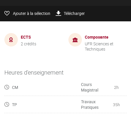
Ajouter à la sélection
Télécharger
ECTS
Composante
2 crédits
UFR Sciences et
Techniques
Heures d'enseignement
Cours
CM
2h
Magistral
Travaux
TP
35h
Pratiques