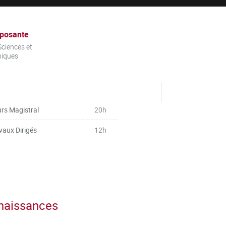
posante
ciences et
niques
rs Magistral
20h
vaux Dirigés
12h
nnaissances