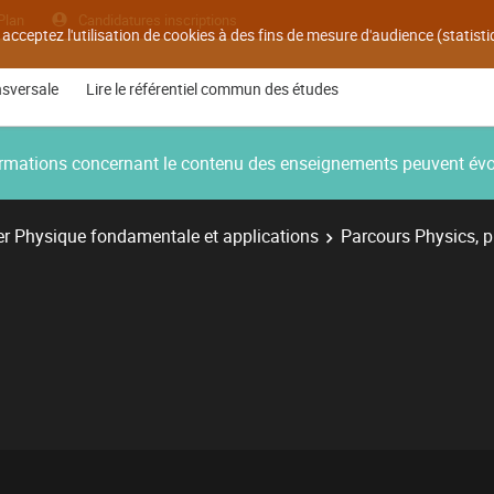
Plan
Candidatures inscriptions
 acceptez l'utilisation de cookies à des fins de mesure d'audience (statis
nsversale
Lire le référentiel commun des études
nformations concernant le contenu des enseignements peuvent év
r Physique fondamentale et applications
Parcours Physics, 