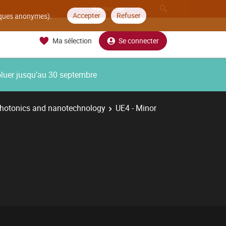
Accepter
Refuser
tiques anonymes).
Ma sélection
Se connecter
oluer jusqu’au 30 septembre
photonics and nanotechnology
UE4 - Minor