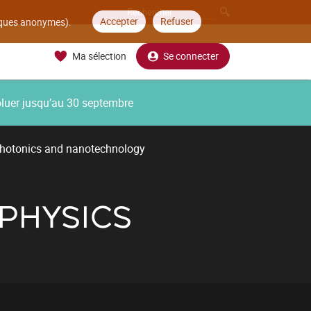
Accepter
Refuser
tiques anonymes).
Ma sélection
Se connecter
oluer jusqu’au 30 septembre
photonics and nanotechnology
PHYSICS