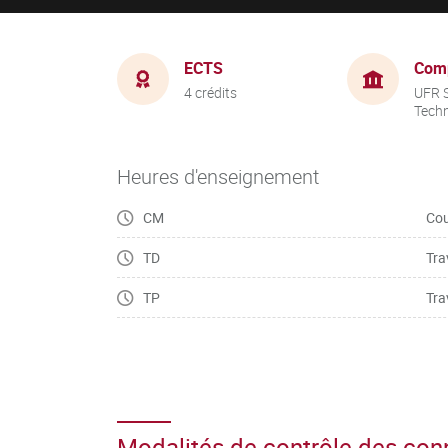
ECTS
Com
4 crédits
UFR S
Tech
Heures d'enseignement
CM
Cou
TD
Tra
TP
Tra
Modalités de contrôle des co