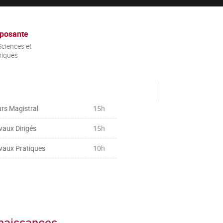
posante
ciences et
niques
rs Magistral
15h
vaux Dirigés
15h
vaux Pratiques
10h
nnaissances