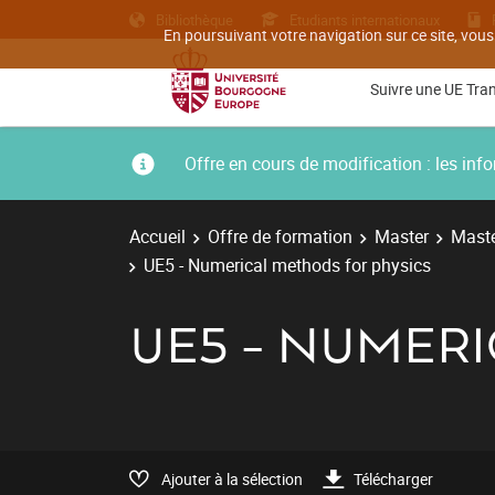
Bibliothèque
Etudiants internationaux
En poursuivant votre navigation sur ce site, vous
Suivre une UE Tra
Offre en cours de modification : les i
Accueil
Offre de formation
Master
Maste
UE5 - Numerical methods for physics
UE5 - NUMER
Ajouter à la sélection
Télécharger