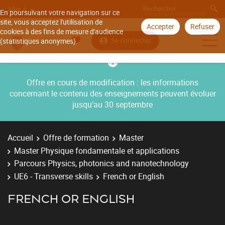
Aller à
En poursuivant votre navigation sur ce
site, vous acceptez l'utilisation de
Accepter
Refuser
cookies à des fins de mesure d'audience
Se connecter
(statistiques anonymes).
Offre en cours de modification : les informations
concernant le contenu des enseignements peuvent évoluer
jusqu’au 30 septembre
Accueil
Offre de formation
Master
Master Physique fondamentale et applications
Parcours Physics, photonics and nanotechnology
UE6 - Transverse skills
French or English
FRENCH OR ENGLISH