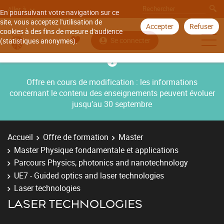
Aller à
En poursuivant votre navigation sur ce
site, vous acceptez l'utilisation de
Accepter
Refuser
cookies à des fins de mesure d'audience
Se connecter
(statistiques anonymes).
Offre en cours de modification : les informations
concernant le contenu des enseignements peuvent évoluer
jusqu’au 30 septembre
Accueil
Offre de formation
Master
Master Physique fondamentale et applications
Parcours Physics, photonics and nanotechnology
UE7 - Guided optics and laser technologies
Laser technologies
LASER TECHNOLOGIES