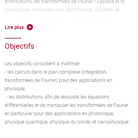
distributions, les transformées de Fourier / Laplace et la
convolution appliquées aux distributions, l’algèbre de
convolution pour les équations différentielles, et les
distributions de Green. Le cours est dispensé en anglais
Lire plus
afin de permettre à des étudiants de master souhaitant une
mise à niveau d’y assister.
Objectifs
Les objectifs consistent à maîtriser
- les calculs dans le plan complexe (intégration,
transformées de Fourier) pour des applications en
physique,
- les distributions afin de résoudre les équations
différentielles et de manipuler les transformées de Fourier
en particulier pour des applications en photonique,
physique quantique, physique du solide, et nanophysique.