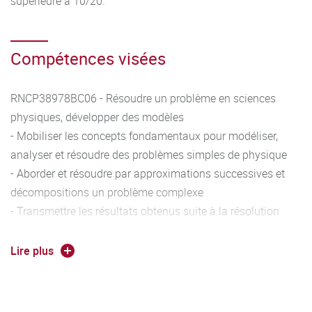
supérieure à 10/20.
Compétences visées
RNCP38978BC06 - Résoudre un problème en sciences
physiques, développer des modèles
- Mobiliser les concepts fondamentaux pour modéliser,
analyser et résoudre des problèmes simples de physique
- Aborder et résoudre par approximations successives et
décompositions un problème complexe
- Transmettre les résultats obtenus suite à la résolution
d’un problème, une analyse ou une campagne
expérimentale
Lire plus
RNCP38978BC02 - Exploiter des données à des fins
d’analyse