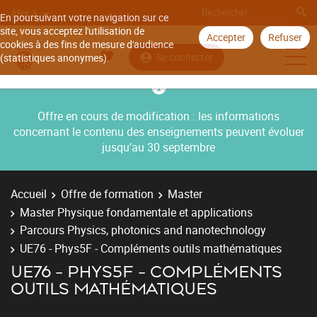
Aller à
En poursuivant votre navigation sur ce
site, vous acceptez l'utilisation de
Accepter
Refuser
cookies à des fins de mesure d'audience
Se connecter
(statistiques anonymes).
Offre en cours de modification : les informations
concernant le contenu des enseignements peuvent évoluer
jusqu’au 30 septembre
Accueil
Offre de formation
Master
Master Physique fondamentale et applications
Parcours Physics, photonics and nanotechnology
UE76 - Phys5F - Compléments outils mathématiques
UE76 - PHYS5F - COMPLÉMENTS
OUTILS MATHÉMATIQUES