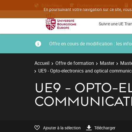
Bibliothèque
Etudiants internationaux
En poursuivant votre navigation sur ce site, vous
Suivre une UE Tra
Offre en cours de modification : les i
Accueil
Offre de formation
Master
Maste
UE9 - Opto-electronics and optical communic
UE9 - OPTO-E
COMMUNICAT
Ajouter à la sélection
Télécharger