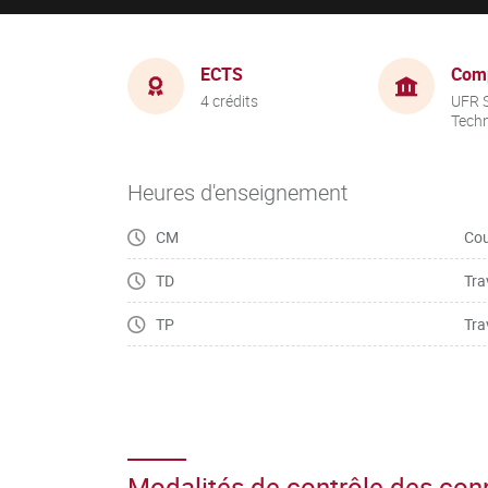
ECTS
Com
4 crédits
UFR S
Tech
Heures d'enseignement
CM
Cou
TD
Tra
TP
Tra
Modalités de contrôle des co