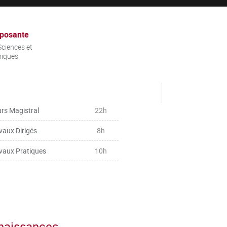
posante
ciences et
niques
rs Magistral
22h
vaux Dirigés
8h
vaux Pratiques
10h
nnaissances