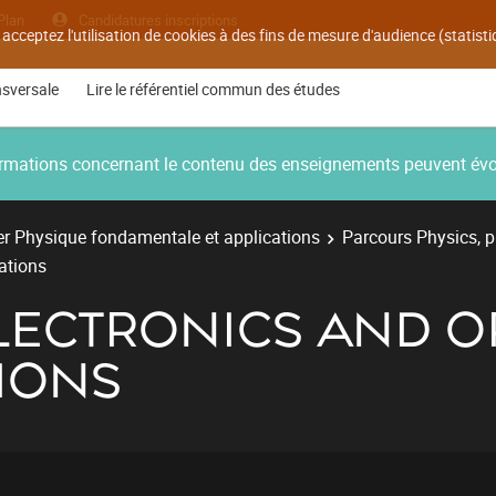
Plan
Candidatures inscriptions
 acceptez l'utilisation de cookies à des fins de mesure d'audience (statis
nsversale
Lire le référentiel commun des études
nformations concernant le contenu des enseignements peuvent év
r Physique fondamentale et applications
Parcours Physics, 
ations
LECTRONICS AND O
IONS