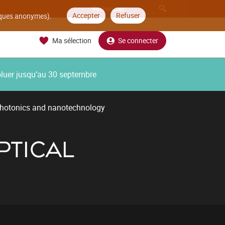
Accepter
Refuser
tiques anonymes).
Ma sélection
Se connecter
oluer jusqu’au 30 septembre
photonics and nanotechnology
PTICAL