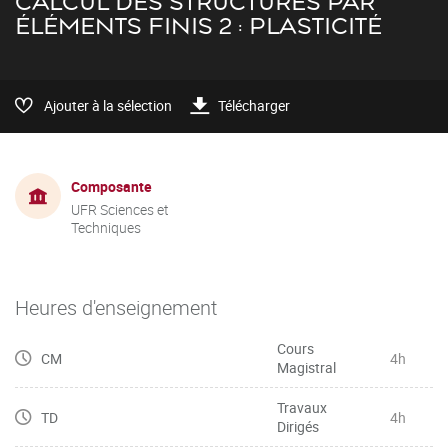
CALCUL DES STRUCTURES PAR
ÉLÉMENTS FINIS 2 : PLASTICITÉ
Ajouter à la sélection
Télécharger
Composante
UFR Sciences et
Techniques
Heures d'enseignement
Cours
CM
4h
Magistral
Travaux
TD
4h
Dirigés