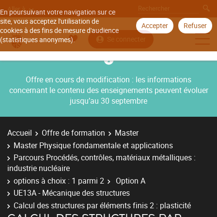
Aller à
En poursuivant votre navigation sur ce
site, vous acceptez l'utilisation de
Accepter
Refuser
cookies à des fins de mesure d'audience
Se connecter
(statistiques anonymes).
Offre en cours de modification : les informations
concernant le contenu des enseignements peuvent évoluer
jusqu’au 30 septembre
Accueil
Offre de formation
Master
Master Physique fondamentale et applications
Parcours Procédés, contrôles, matériaux métalliques :
industrie nucléaire
options à choix : 1 parmi 2
Option A
UE13A - Mécanique des structures
Calcul des structures par éléments finis 2 : plasticité