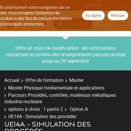
Aller à
En poursuivant votre navigation sur ce
site, vous acceptez l'utilisation de
Accepter
Refuser
cookies à des fins de mesure d'audience
Se connecter
(statistiques anonymes).
Offre en cours de modification : les informations
concernant le contenu des enseignements peuvent évoluer
jusqu’au 30 septembre
Accueil
Offre de formation
Master
Master Physique fondamentale et applications
Parcours Procédés, contrôles, matériaux métalliques :
industrie nucléaire
options à choix : 1 parmi 2
Option A
UE14A - Simulation des procédés
UE14A - SIMULATION DES