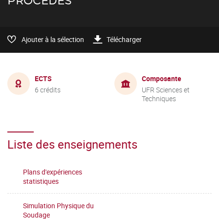
PROCÉDÉS
Ajouter à la sélection
Télécharger
ECTS
Composante
6 crédits
UFR Sciences et
Techniques
Liste des enseignements
Plans d'expériences
statistiques
Simulation Physique du
Soudage