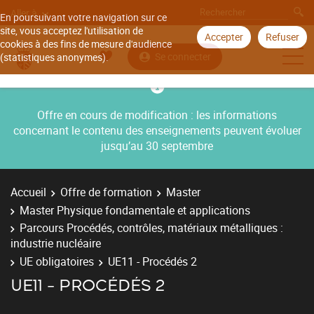
Aller à
En poursuivant votre navigation sur ce
site, vous acceptez l'utilisation de
Accepter
Refuser
cookies à des fins de mesure d'audience
Se connecter
(statistiques anonymes).
Offre en cours de modification : les informations
concernant le contenu des enseignements peuvent évoluer
jusqu’au 30 septembre
Accueil
Offre de formation
Master
Master Physique fondamentale et applications
Parcours Procédés, contrôles, matériaux métalliques :
industrie nucléaire
UE obligatoires
UE11 - Procédés 2
UE11 - PROCÉDÉS 2