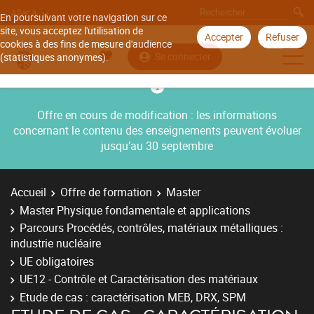
Aller à
En poursuivant votre navigation sur ce
site, vous acceptez l'utilisation de
Accepter
Refuser
cookies à des fins de mesure d'audience
Se connecter
(statistiques anonymes).
Offre en cours de modification : les informations
concernant le contenu des enseignements peuvent évoluer
jusqu’au 30 septembre
Accueil
Offre de formation
Master
Master Physique fondamentale et applications
Parcours Procédés, contrôles, matériaux métalliques :
industrie nucléaire
UE obligatoires
UE12 - Contrôle et Caractérisation des matériaux
Etude de cas : caractérisation MEB, DRX, SPM