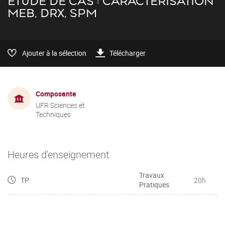
ETUDE DE CAS : CARACTÉRISATION
MEB, DRX, SPM
Ajouter à la sélection
Télécharger
Composante
UFR Sciences et
Techniques
Heures d'enseignement
Travaux
TP
20h
Pratiques