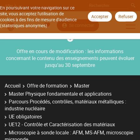
Aller à
En poursuivant votre navigation sur ce
site, vous acceptez l'utilisation de
Accepter
Refuser
cookies à des fins de mesure d'audience
Se connecter
(statistiques anonymes).
Offre en cours de modification : les informations
concernant le contenu des enseignements peuvent évoluer
jusqu’au 30 septembre
Accueil
Offre de formation
Master
Master Physique fondamentale et applications
Parcours Procédés, contrôles, matériaux métalliques :
industrie nucléaire
UE obligatoires
UE12 - Contrôle et Caractérisation des matériaux
Microscopie à sonde locale : AFM, MS-AFM, microscopie
microonde