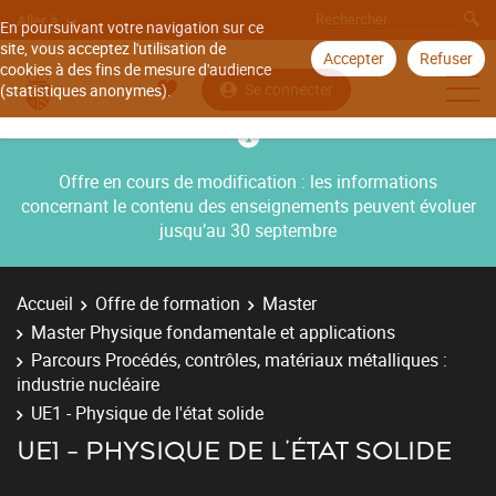
Aller à
En poursuivant votre navigation sur ce
site, vous acceptez l'utilisation de
Accepter
Refuser
cookies à des fins de mesure d'audience
Se connecter
(statistiques anonymes).
Offre en cours de modification : les informations
concernant le contenu des enseignements peuvent évoluer
jusqu’au 30 septembre
Accueil
Offre de formation
Master
Master Physique fondamentale et applications
Parcours Procédés, contrôles, matériaux métalliques :
industrie nucléaire
UE1 - Physique de l'état solide
UE1 - PHYSIQUE DE L'ÉTAT SOLIDE