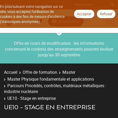
Aller à
En poursuivant votre navigation sur ce
site, vous acceptez l'utilisation de
Accepter
Refuser
cookies à des fins de mesure d'audience
Se connecter
(statistiques anonymes).
Offre en cours de modification : les informations
concernant le contenu des enseignements peuvent évoluer
jusqu’au 30 septembre
Accueil
Offre de formation
Master
Master Physique fondamentale et applications
Parcours Procédés, contrôles, matériaux métalliques :
industrie nucléaire
UE10 - Stage en entreprise
UE10 - STAGE EN ENTREPRISE