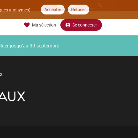
Accepter
Refuser
tiques anonymes).
Ma sélection
Se connecter
oluer jusqu’au 30 septembre
ux
IAUX