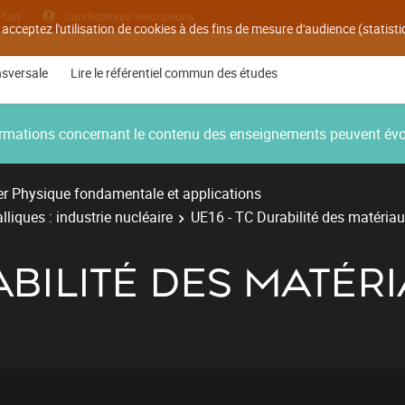
Plan
Candidatures inscriptions
 acceptez l'utilisation de cookies à des fins de mesure d'audience (statis
nsversale
Lire le référentiel commun des études
nformations concernant le contenu des enseignements peuvent év
r Physique fondamentale et applications
liques : industrie nucléaire
UE16 - TC Durabilité des matéria
ABILITÉ DES MATÉR