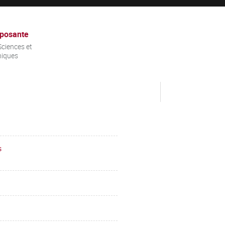
posante
ciences et
niques
s