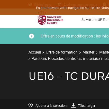
Bibliothèque
Etudiants internationaux
En poursuivant votre navigation sur ce site, vous
Suivre une UE Tra
Offre en cours de modification : les i
Accueil
Offre de formation
Master
Maste
Parcours Procédés, contrôles, matériaux métal
UE16 - TC DUR
Ajouter à la sélection
Télécharger