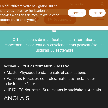
Aller à
En poursuivant votre navigation sur ce
site, vous acceptez l'utilisation de
Accepter
Refuser
cookies à des fins de mesure d'audience
Se connecter
(statistiques anonymes).
Offre en cours de modification : les informations
concernant le contenu des enseignements peuvent évoluer
jusqu’au 30 septembre
Accueil
Offre de formation
Master
Master Physique fondamentale et applications
Parcours Procédés, contrôles, matériaux métalliques :
industrie nucléaire
UE17 - TC Normes et Sureté dans le nucléaire
Anglais
ANGLAIS