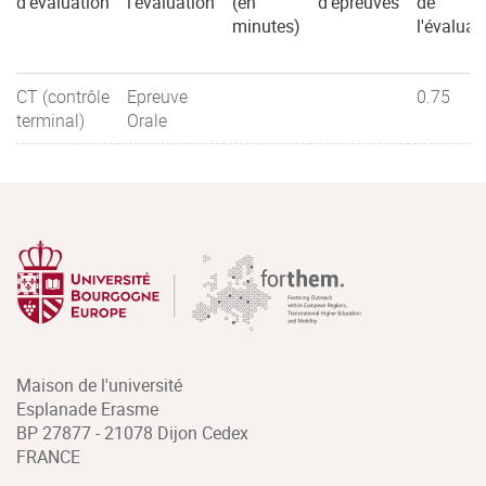
d'évaluation
l'évaluation
(en
d'épreuves
de
minutes)
l'évaluat
CT (contrôle
Epreuve
0.75
terminal)
Orale
Maison de l'université
Esplanade Erasme
BP 27877 - 21078 Dijon Cedex
FRANCE