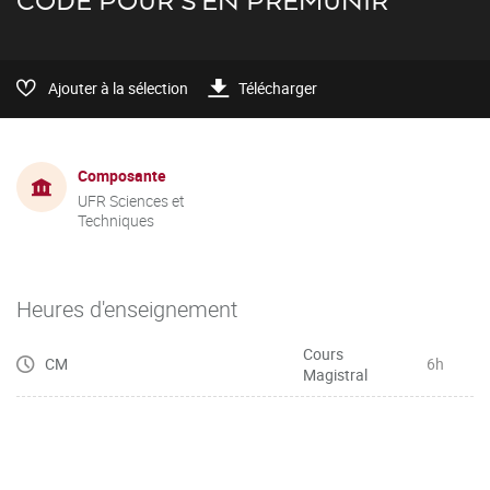
CODE POUR S'EN PRÉMUNIR
Ajouter à la sélection
Télécharger
Composante
UFR Sciences et
Techniques
Heures d'enseignement
Cours
CM
6h
Magistral