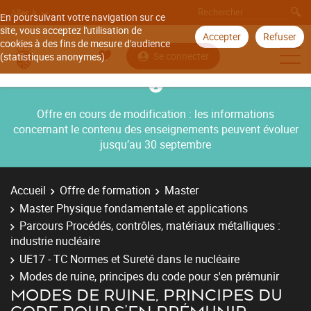
Aller à
En poursuivant votre navigation sur ce
site, vous acceptez l'utilisation de
Accepter
Refuser
cookies à des fins de mesure d'audience
Se connecter
(statistiques anonymes).
Offre en cours de modification : les informations
concernant le contenu des enseignements peuvent évoluer
jusqu’au 30 septembre
Accueil
Offre de formation
Master
Master Physique fondamentale et applications
Parcours Procédés, contrôles, matériaux métalliques :
industrie nucléaire
UE17 - TC Normes et Sureté dans le nucléaire
Modes de ruine, principes du code pour s'en prémunir
MODES DE RUINE, PRINCIPES DU