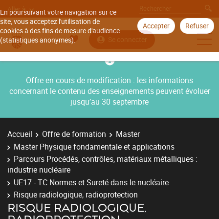
Aller à
En poursuivant votre navigation sur ce
site, vous acceptez l'utilisation de
Accepter
Refuser
cookies à des fins de mesure d'audience
Se connecter
(statistiques anonymes).
Offre en cours de modification : les informations
concernant le contenu des enseignements peuvent évoluer
jusqu’au 30 septembre
Accueil
Offre de formation
Master
Master Physique fondamentale et applications
Parcours Procédés, contrôles, matériaux métalliques :
industrie nucléaire
UE17 - TC Normes et Sureté dans le nucléaire
Risque radiologique, radioprotection
RISQUE RADIOLOGIQUE,