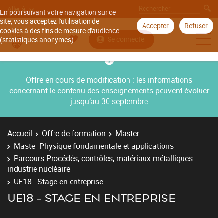
Aller à
En poursuivant votre navigation sur ce
site, vous acceptez l'utilisation de
Accepter
Refuser
cookies à des fins de mesure d'audience
Se connecter
(statistiques anonymes).
Offre en cours de modification : les informations
concernant le contenu des enseignements peuvent évoluer
jusqu’au 30 septembre
Accueil
Offre de formation
Master
Master Physique fondamentale et applications
Parcours Procédés, contrôles, matériaux métalliques :
industrie nucléaire
UE18 - Stage en entreprise
UE18 - STAGE EN ENTREPRISE