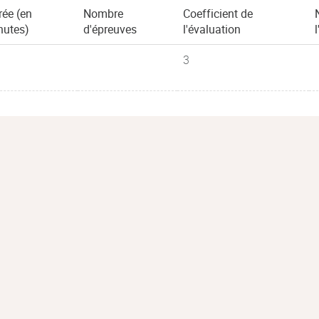
rée (en
Nombre
Coefficient de
nutes)
d'épreuves
l'évaluation
3