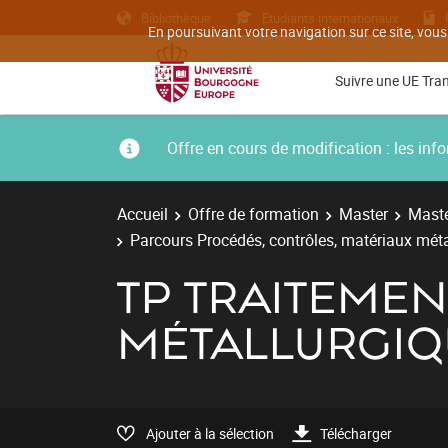
Bibliothèque
Etudiants internationaux
En poursuivant votre navigation sur ce site, vous
Suivre une UE Tra
Offre en cours de modification : les i
Accueil
Offre de formation
Master
Maste
Parcours Procédés, contrôles, matériaux métal
TP TRAITEMEN
MÉTALLURGIQ
Ajouter à la sélection
Télécharger