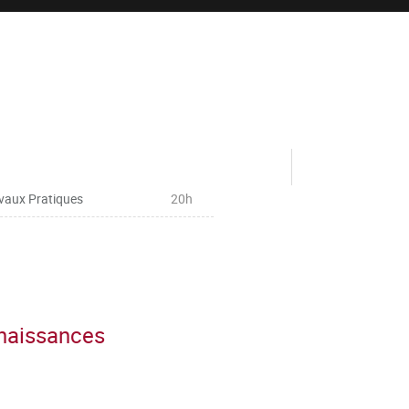
vaux Pratiques
20h
nnaissances