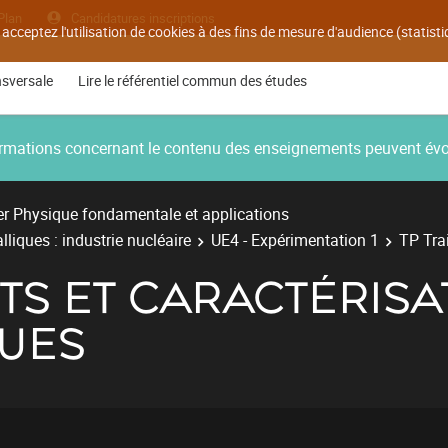
Plan
Candidatures inscriptions
 acceptez l'utilisation de cookies à des fins de mesure d'audience (statis
nsversale
Lire le référentiel commun des études
nformations concernant le contenu des enseignements peuvent év
r Physique fondamentale et applications
liques : industrie nucléaire
UE4 - Expérimentation 1
TP Tra
TS ET CARACTÉRISA
UES