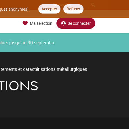
Accepter
Refuser
tiques anonymes).
Ma sélection
Se connecter
oluer jusqu’au 30 septembre
itements et caractérisations métallurgiques
TIONS