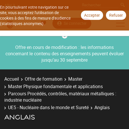
Aller à
En poursuivant votre navigation sur ce
site, vous acceptez l'utilisation de
Accepter
Refuser
cookies à des fins de mesure d'audience
Se connecter
(statistiques anonymes).
Offre en cours de modification : les informations
concernant le contenu des enseignements peuvent évoluer
jusqu’au 30 septembre
Accueil
Offre de formation
Master
Master Physique fondamentale et applications
Parcours Procédés, contrôles, matériaux métalliques :
industrie nucléaire
UE5 - Nucléaire dans le monde et Sureté
Anglais
ANGLAIS