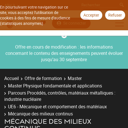
Aller à
En poursuivant votre navigation sur ce
site, vous acceptez l'utilisation de
Accepter
Refuser
cookies à des fins de mesure d'audience
Se connecter
(statistiques anonymes).
Offre en cours de modification : les informations
concernant le contenu des enseignements peuvent évoluer
jusqu’au 30 septembre
Accueil
Offre de formation
Master
Master Physique fondamentale et applications
Parcours Procédés, contrôles, matériaux métalliques :
industrie nucléaire
UE6 - Mécanique et comportement des matériaux
Mécanique des milieux continus
MÉCANIQUE DES MILIEUX