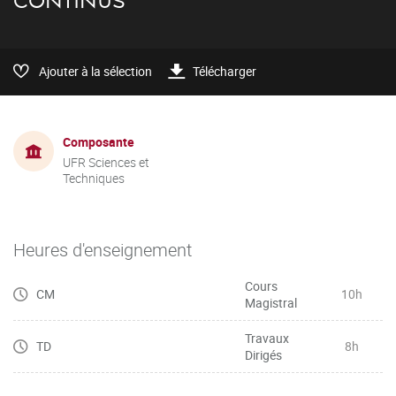
CONTINUS
Ajouter à la sélection
Télécharger
Composante
UFR Sciences et
Techniques
Heures d'enseignement
Cours
CM
10h
Magistral
Travaux
TD
8h
Dirigés