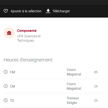
Ajouter à la sélection
Télécharger
Composante
UFR Sciences et
Techniques
Heures d'enseignement
Cours
CM
8h
Magistral
Cours
CM
2h
Magistral
Travaux
TD
2h
Dirigés