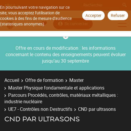
Aller à
En poursuivant votre navigation sur ce
site, vous acceptez l'utilisation de
Accepter
Refuser
cookies à des fins de mesure d'audience
Se connecter
(statistiques anonymes).
Offre en cours de modification : les informations
concernant le contenu des enseignements peuvent évoluer
jusqu’au 30 septembre
Accueil
Offre de formation
Master
Master Physique fondamentale et applications
Parcours Procédés, contrôles, matériaux métalliques :
industrie nucléaire
UE7 - Contrôles non Destructifs
CND par ultrasons
CND PAR ULTRASONS