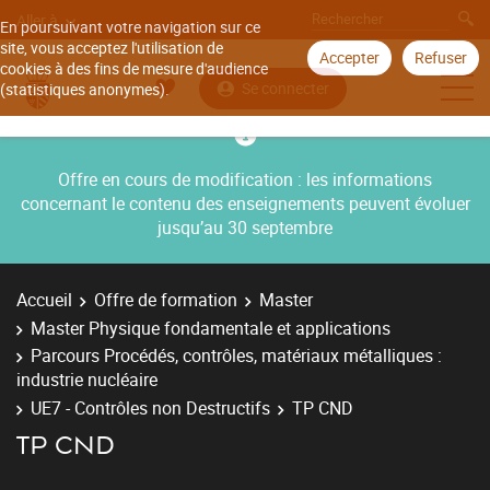
Aller à
En poursuivant votre navigation sur ce
site, vous acceptez l'utilisation de
Accepter
Refuser
cookies à des fins de mesure d'audience
Se connecter
(statistiques anonymes).
Offre en cours de modification : les informations
concernant le contenu des enseignements peuvent évoluer
jusqu’au 30 septembre
Accueil
Offre de formation
Master
Master Physique fondamentale et applications
Parcours Procédés, contrôles, matériaux métalliques :
industrie nucléaire
UE7 - Contrôles non Destructifs
TP CND
TP CND