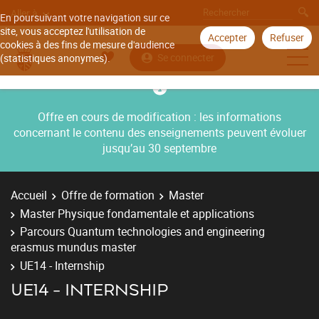
Aller à
En poursuivant votre navigation sur ce
site, vous acceptez l'utilisation de
Accepter
Refuser
cookies à des fins de mesure d'audience
Se connecter
(statistiques anonymes).
Offre en cours de modification : les informations
concernant le contenu des enseignements peuvent évoluer
jusqu’au 30 septembre
Accueil
Offre de formation
Master
Master Physique fondamentale et applications
Parcours Quantum technologies and engineering
erasmus mundus master
UE14 - Internship
UE14 - INTERNSHIP