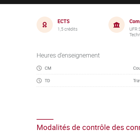
ECTS
Com
1,5 crédits
UFR S
Tech
Heures d'enseignement
CM
Cou
TD
Tra
Modalités de contrôle des co