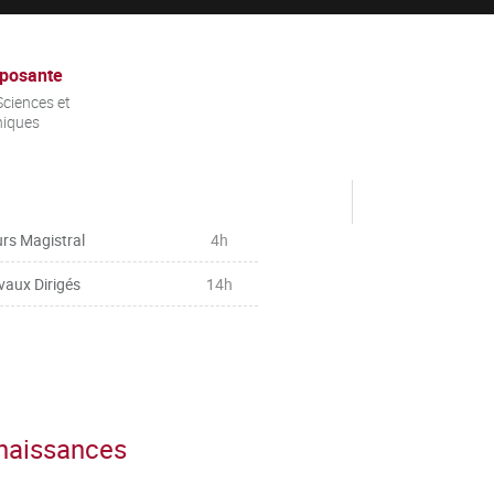
posante
ciences et
niques
rs Magistral
4h
vaux Dirigés
14h
nnaissances