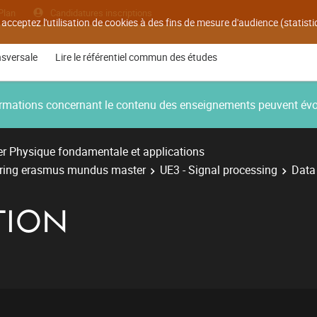
Plan
Candidatures inscriptions
 acceptez l'utilisation de cookies à des fins de mesure d'audience (statis
nsversale
Lire le référentiel commun des études
nformations concernant le contenu des enseignements peuvent év
r Physique fondamentale et applications
ering erasmus mundus master
UE3 - Signal processing
Data
TION