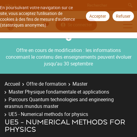
Aller à
En poursuivant votre navigation sur ce
site, vous acceptez l'utilisation de
Accepter
Refuser
cookies à des fins de mesure d'audience
Se connecter
(statistiques anonymes).
Offre en cours de modification : les informations
concernant le contenu des enseignements peuvent évoluer
jusqu’au 30 septembre
Accueil
Offre de formation
Master
Master Physique fondamentale et applications
Parcours Quantum technologies and engineering
erasmus mundus master
UE5 - Numerical methods for physics
UE5 - NUMERICAL METHODS FOR
PHYSICS