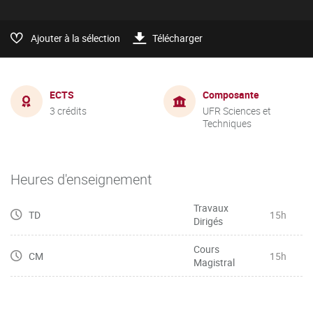
Ajouter à la sélection
Télécharger
ECTS
Composante
3 crédits
UFR Sciences et
Techniques
Heures d'enseignement
Travaux
TD
15h
Dirigés
Cours
CM
15h
Magistral